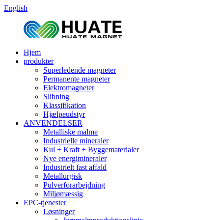
English
Hjem
produkter
Superledende magneter
Permanente magneter
Elektromagneter
Slibning
Klassifikation
Hjælpeudstyr
ANVENDELSER
Metalliske malme
Industrielle mineraler
Kul + Kraft + Byggematerialer
Nye energimineraler
Industrielt fast affald
Metallurgisk
Pulverforarbejdning
Miljømæssig
EPC-tjenester
Løsninger