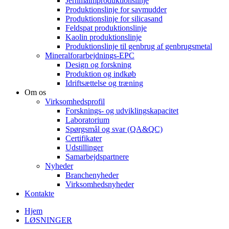
Jernmalmproduktionslinje
Produktionslinje for savmudder
Produktionslinje for silicasand
Feldspat produktionslinje
Kaolin produktionslinje
Produktionslinje til genbrug af genbrugsmetal
Mineralforarbejdnings-EPC
Design og forskning
Produktion og indkøb
Idriftsættelse og træning
Om os
Virksomhedsprofil
Forsknings- og udviklingskapacitet
Laboratorium
Spørgsmål og svar (QA&QC)
Certifikater
Udstillinger
Samarbejdspartnere
Nyheder
Branchenyheder
Virksomhedsnyheder
Kontakte
Hjem
LØSNINGER