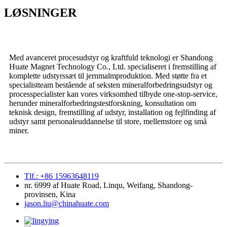
LØSNINGER
Med avanceret procesudstyr og kraftfuld teknologi er Shandong
Huate Magnet Technology Co., Ltd. specialiseret i fremstilling af
komplette udstyrssæt til jernmalmproduktion. Med støtte fra et
specialistteam bestående af seksten mineralforbedringsudstyr og
processpecialister kan vores virksomhed tilbyde one-stop-service,
herunder mineralforbedringstestforskning, konsultation om
teknisk design, fremstilling af udstyr, installation og fejlfinding af
udstyr samt personaleuddannelse til store, mellemstore og små
miner.
Tlf.: +86 15963648119
nr. 6999 af Huate Road, Linqu, Weifang, Shandong-
provinsen, Kina
jason.liu@chinahuate.com